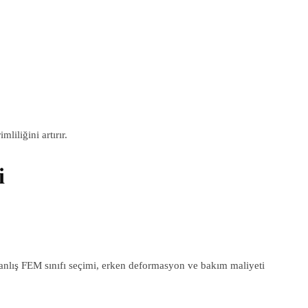
liliğini artırır.
i
 Yanlış FEM sınıfı seçimi, erken deformasyon ve bakım maliyeti