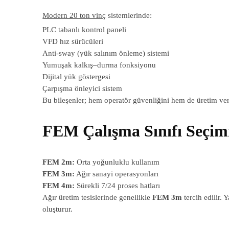
Modern 20 ton vinç
sistemlerinde:
PLC tabanlı kontrol paneli
VFD hız sürücüleri
Anti-sway (yük salınım önleme) sistemi
Yumuşak kalkış–durma fonksiyonu
Dijital yük göstergesi
Çarpışma önleyici sistem
Bu bileşenler; hem operatör güvenliğini hem de üretim verim
FEM Çalışma Sınıfı Seçim
FEM 2m:
Orta yoğunluklu kullanım
FEM 3m:
Ağır sanayi operasyonları
FEM 4m:
Sürekli 7/24 proses hatları
Ağır üretim tesislerinde genellikle
FEM 3m
tercih edilir.
oluşturur.