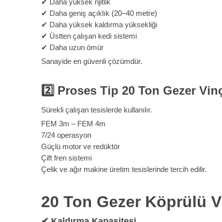
✔ Daha yüksek rijitlik
✔ Daha geniş açıklık (20–40 metre)
✔ Daha yüksek kaldırma yüksekliği
✔ Üstten çalışan kedi sistemi
✔ Daha uzun ömür
Sanayide en güvenli çözümdür.
2️
Proses Tip 20 Ton Gezer Vin
Sürekli çalışan tesislerde kullanılır.
FEM 3m – FEM 4m
7/24 operasyon
Güçlü motor ve redüktör
Çift fren sistemi
Çelik ve ağır makine üretim tesislerinde tercih edilir.
20 Ton Gezer Köprülü Vi
✔
Kaldırma Kapasitesi