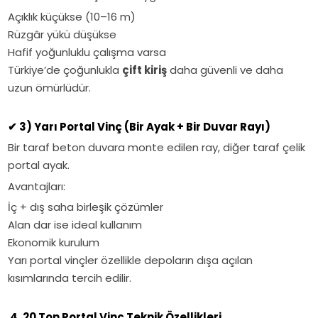
Açıklık küçükse (10–16 m)
Rüzgâr yükü düşükse
Hafif yoğunluklu çalışma varsa
Türkiye’de çoğunlukla
çift kiriş
daha güvenli ve daha
uzun ömürlüdür.
✔
3) Yarı Portal Vinç (Bir Ayak + Bir Duvar Rayı)
Bir taraf beton duvara monte edilen ray, diğer taraf çelik
portal ayak.
Avantajları:
İç + dış saha birleşik çözümler
Alan dar ise ideal kullanım
Ekonomik kurulum
Yarı portal vinçler özellikle depoların dışa açılan
kısımlarında tercih edilir.
4. 20 Ton Portal Vinç Teknik Özellikleri