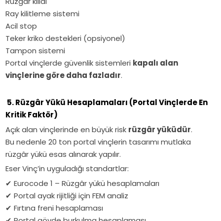
Rüzgâr kilidi
Ray kilitleme sistemi
Acil stop
Teker kriko destekleri (opsiyonel)
Tampon sistemi
Portal vinçlerde güvenlik sistemleri
kapalı alan
vinçlerine göre daha fazladır
.
5. Rüzgâr Yükü Hesaplamaları (Portal Vinçlerde En
Kritik Faktör)
Açık alan vinçlerinde en büyük risk
rüzgâr yüküdür
.
Bu nedenle 20 ton portal vinçlerin tasarımı mutlaka
rüzgâr yükü esas alınarak yapılır.
Eser Vinç’in uyguladığı standartlar:
✔
Eurocode 1 – Rüzgâr yükü hesaplamaları
✔
Portal ayak rijitliği için FEM analiz
✔
Fırtına freni hesaplaması
✔
Portal gövde burkulma hesaplaması