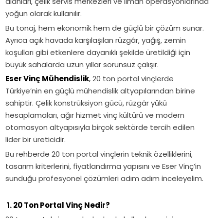
alanları, çelik servis merkezleri ve liman operasyonlarında
statik
kullanım
yoğun olarak kullanılır.
analiz,
alanları.
Bu tonaj, hem ekonomik hem de güçlü bir çözüm sunar.
güçlendirme,
Ayrıca açık havada karşılaşılan rüzgâr, yağış, zemin
vinç
koşulları gibi etkenlere dayanıklı şekilde üretildiği için
yolu
büyük sahalarda uzun yıllar sorunsuz çalışır.
ve
montaj
Eser Vinç Mühendislik
,
20 ton portal vinçlerde
sürecini
Türkiye’nin en güçlü mühendislik altyapılarından birine
Eser
sahiptir. Çelik konstrüksiyon gücü, rüzgâr yükü
Vinç
hesaplamaları, ağır hizmet vinç kültürü ve modern
uzmanlığıyla
otomasyon altyapısıyla birçok sektörde tercih edilen
detaylı
lider bir üreticidir.
inceleyin.
Bu rehberde 20 ton portal vinçlerin teknik özelliklerini,
tasarım kriterlerini, fiyatlandırma yapısını ve Eser Vinç’in
sunduğu profesyonel çözümleri adım adım inceleyelim.
1. 20 Ton Portal Vinç Nedir?