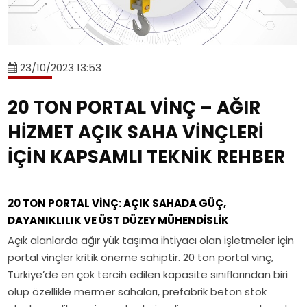
gezer
ton
hizmet
kiriş,
alanları.
köprülü
ve
çift
çift
[+]Tavan
vinç,
50
kiriş
kiriş
vinç
endüstriyel
ton
sistemler
ve
nedir?
23/10/2023 13:53
vinç
portal
ve
proses
Tek
sistemleri,
vinç
Eser
tavan
kiriş,
20 TON PORTAL VİNÇ – AĞIR
vinç
maliyetlerini
Vinç
vinç
çift
projelendirme,
HİZMET AÇIK SAHA VİNÇLERİ
etkileyen
mühendislik
sistemleri
kiriş
Eser
faktörler
çözümleri
teknik
ve
İÇİN KAPSAMLI TEKNİK REHBER
Vinç[+]Mevcut
ve
özellikleri,
proses
fabrikanıza
Eser
çalışma
tavan
sonradan
Vinç
sınıfları
vinç
20 TON PORTAL VİNÇ: AÇIK SAHADA GÜÇ,
tavan
çözümleri.
ve
sistemleri
DAYANIKLILIK VE ÜST DÜZEY MÜHENDİSLİK
vinci
kullanım
teknik
Açık alanlarda ağır yük taşıma ihtiyacı olan işletmeler için
kurulabilir
alanları.
özellikleri,
portal vinçler kritik öneme sahiptir. 20 ton portal vinç,
mi?
çalışma
Türkiye’de en çok tercih edilen kapasite sınıflarından biri
Yapısal
sınıfları
olup özellikle mermer sahaları, prefabrik beton stok
uygunluk,
ve