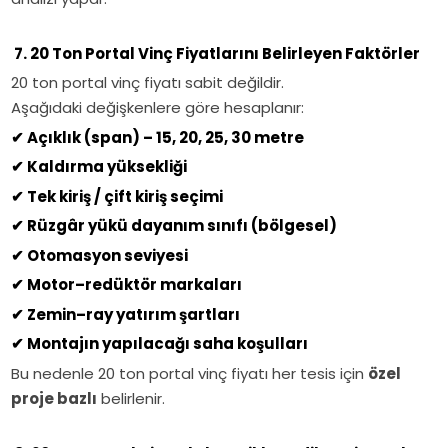
7. 20 Ton Portal Vinç Fiyatlarını Belirleyen Faktörler
20 ton portal vinç fiyatı sabit değildir.
Aşağıdaki değişkenlere göre hesaplanır:
✔
Açıklık (span) – 15, 20, 25, 30 metre
✔
Kaldırma yüksekliği
✔
Tek kiriş / çift kiriş seçimi
✔
Rüzgâr yükü dayanım sınıfı (bölgesel)
✔
Otomasyon seviyesi
✔
Motor–redüktör markaları
✔
Zemin–ray yatırım şartları
✔
Montajın yapılacağı saha koşulları
Bu nedenle 20 ton portal vinç fiyatı her tesis için
özel
proje bazlı
belirlenir.