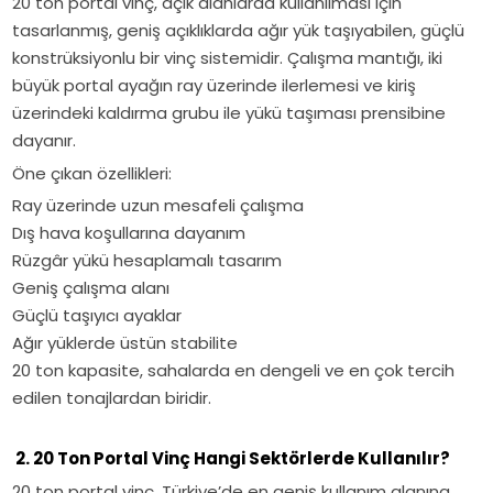
20 ton portal vinç, açık alanlarda kullanılması için
tasarlanmış, geniş açıklıklarda ağır yük taşıyabilen, güçlü
konstrüksiyonlu bir vinç sistemidir. Çalışma mantığı, iki
büyük portal ayağın ray üzerinde ilerlemesi ve kiriş
üzerindeki kaldırma grubu ile yükü taşıması prensibine
dayanır.
Öne çıkan özellikleri:
Ray üzerinde uzun mesafeli çalışma
Dış hava koşullarına dayanım
Rüzgâr yükü hesaplamalı tasarım
Geniş çalışma alanı
Güçlü taşıyıcı ayaklar
Ağır yüklerde üstün stabilite
20 ton kapasite, sahalarda en dengeli ve en çok tercih
edilen tonajlardan biridir.
2. 20 Ton Portal Vinç Hangi Sektörlerde Kullanılır?
20 ton portal vinç, Türkiye’de en geniş kullanım alanına