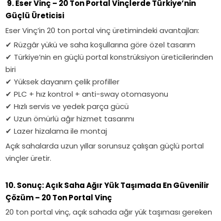
9. Eser Vinç – 20 Ton Portal Vinçlerde Türkiye’nin
Güçlü Üreticisi
Eser Vinç’in 20 ton portal vinç üretimindeki avantajları:
✔
Rüzgâr yükü ve saha koşullarına göre özel tasarım
✔
Türkiye’nin en güçlü portal konstrüksiyon üreticilerinden
biri
✔
Yüksek dayanım çelik profiller
✔
PLC + hız kontrol + anti-sway otomasyonu
✔
Hızlı servis ve yedek parça gücü
✔
Uzun ömürlü ağır hizmet tasarımı
✔
Lazer hizalama ile montaj
Açık sahalarda uzun yıllar sorunsuz çalışan güçlü portal
vinçler üretir.
10. Sonuç: Açık Saha Ağır Yük Taşımada En Güvenilir
Çözüm – 20 Ton Portal Vinç
20 ton portal vinç, açık sahada ağır yük taşıması gereken