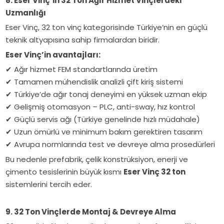
8. Eser Vinç’in 32 Ton Ağır Hizmet Vinçlerdeki
Uzmanlığı
Eser Vinç, 32 ton vinç kategorisinde Türkiye’nin en güçlü
teknik altyapısına sahip firmalardan biridir.
Eser Vinç’in avantajları:
✔
Ağır hizmet FEM standartlarında üretim
✔
Tamamen mühendislik analizli çift kiriş sistemi
✔
Türkiye’de ağır tonaj deneyimi en yüksek uzman ekip
✔
Gelişmiş otomasyon – PLC, anti-sway, hız kontrol
✔
Güçlü servis ağı (Türkiye genelinde hızlı müdahale)
✔
Uzun ömürlü ve minimum bakım gerektiren tasarım
✔
Avrupa normlarında test ve devreye alma prosedürleri
Bu nedenle prefabrik, çelik konstrüksiyon, enerji ve
çimento tesislerinin büyük kısmı
Eser Vinç 32 ton
sistemlerini tercih eder.
9. 32 Ton Vinçlerde Montaj & Devreye Alma