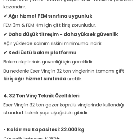
kazandırır.
✔
Ağır hizmet FEM sınıfına uygunluk
FEM 3m & FEM 4m için çift kiriş zorunludur.
✔
Daha düşük titreşim – daha yüksek güvenlik
Ağır yüklerde salınım riskini minimuma indirir.
✔
Kedi üstü bakım platformu
Bakım ekiplerinin güvenliği için gereklidir.
Bu nedenle Eser Vinç’in 32 ton vinçlerinin tamamı
çift
kiriş ağır hizmet sınıfında
üretilir.
4. 32 Ton Vinç Teknik Özellikleri
Eser Vinç’in 32 ton gezer köprülü vinçlerinde kullandığı
standart teknik yapı aşağıdaki gibidir:
• Kaldırma Kapasitesi: 32.000 kg
Güvenlik katsayısı %25’tir.