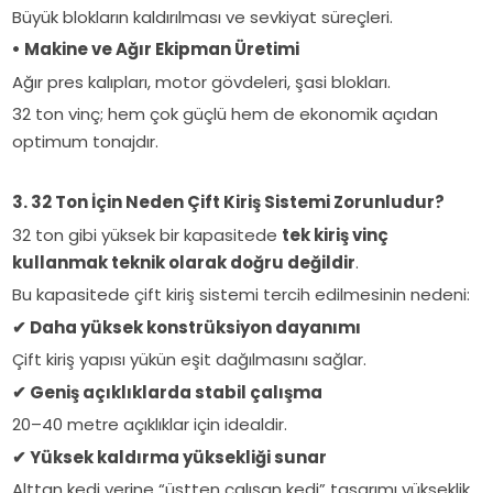
Büyük blokların kaldırılması ve sevkiyat süreçleri.
• Makine ve Ağır Ekipman Üretimi
Ağır pres kalıpları, motor gövdeleri, şasi blokları.
32 ton vinç; hem çok güçlü hem de ekonomik açıdan
optimum tonajdır.
3. 32 Ton İçin Neden Çift Kiriş Sistemi Zorunludur?
32 ton gibi yüksek bir kapasitede
tek kiriş vinç
kullanmak teknik olarak doğru değildir
.
Bu kapasitede çift kiriş sistemi tercih edilmesinin nedeni:
✔
Daha yüksek konstrüksiyon dayanımı
Çift kiriş yapısı yükün eşit dağılmasını sağlar.
✔
Geniş açıklıklarda stabil çalışma
20–40 metre açıklıklar için idealdir.
✔
Yüksek kaldırma yüksekliği sunar
Alttan kedi yerine “üstten çalışan kedi” tasarımı yükseklik