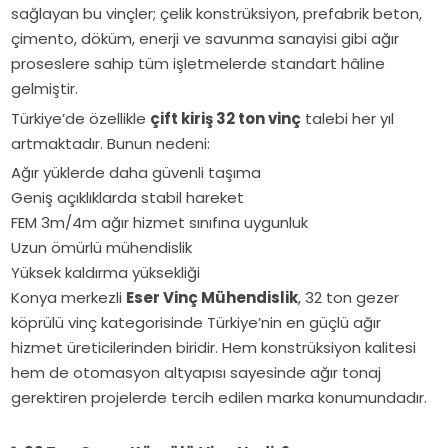
statik
sağlayan bu vinçler; çelik konstrüksiyon, prefabrik beton,
kullanım
analiz,
çimento, döküm, enerji ve savunma sanayisi gibi ağır
alanları.
güçlendirme,
proseslere sahip tüm işletmelerde standart hâline
vinç
gelmiştir.
yolu
Türkiye’de özellikle
çift kiriş 32 ton vinç
talebi her yıl
ve
artmaktadır. Bunun nedeni:
montaj
Ağır yüklerde daha güvenli taşıma
sürecini
Geniş açıklıklarda stabil hareket
Eser
FEM 3m/4m ağır hizmet sınıfına uygunluk
Vinç
Uzun ömürlü mühendislik
uzmanlığıyla
Yüksek kaldırma yüksekliği
detaylı
Konya merkezli
Eser Vinç Mühendislik
, 32 ton gezer
inceleyin.
köprülü vinç kategorisinde Türkiye’nin en güçlü ağır
hizmet üreticilerinden biridir. Hem konstrüksiyon kalitesi
hem de otomasyon altyapısı sayesinde ağır tonaj
gerektiren projelerde tercih edilen marka konumundadır.