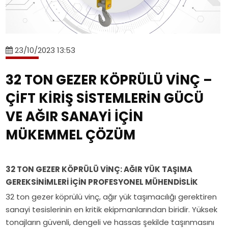
gezer
ton
hizmet
kiriş,
alanları.
köprülü
ve
çift
çift
[+]Tavan
vinç,
50
kiriş
kiriş
vinç
endüstriyel
ton
sistemler
ve
nedir?
23/10/2023 13:53
vinç
portal
ve
proses
Tek
sistemleri,
vinç
Eser
tavan
kiriş,
32 TON GEZER KÖPRÜLÜ VİNÇ –
vinç
maliyetlerini
Vinç
vinç
çift
projelendirme,
ÇİFT KİRİŞ SİSTEMLERİN GÜCÜ
etkileyen
mühendislik
sistemleri
kiriş
Eser
faktörler
çözümleri
teknik
ve
VE AĞIR SANAYİ İÇİN
Vinç[+]Mevcut
ve
özellikleri,
proses
fabrikanıza
MÜKEMMEL ÇÖZÜM
Eser
çalışma
tavan
sonradan
Vinç
sınıfları
vinç
tavan
çözümleri.
ve
sistemleri
vinci
32 TON GEZER KÖPRÜLÜ VİNÇ: AĞIR YÜK TAŞIMA
kullanım
teknik
kurulabilir
GEREKSİNİMLERİ İÇİN PROFESYONEL MÜHENDİSLİK
alanları.
özellikleri,
mi?
32 ton gezer köprülü vinç, ağır yük taşımacılığı gerektiren
çalışma
Yapısal
sanayi tesislerinin en kritik ekipmanlarından biridir. Yüksek
sınıfları
uygunluk,
tonajların güvenli, dengeli ve hassas şekilde taşınmasını
ve