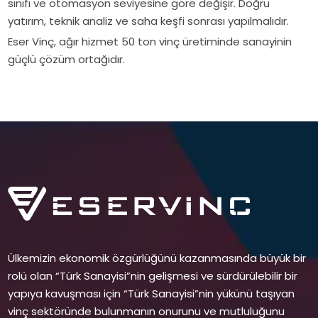
sınıfı ve otomasyon seviyesine göre değişir. Doğru
yatırım, teknik analiz ve saha keşfi sonrası yapılmalıdır.
Eser Vinç, ağır hizmet 50 ton vinç üretiminde sanayinin
güçlü çözüm ortağıdır.
Ülkemizin ekonomik özgürlüğünü kazanmasında büyük bir
rolü olan “Türk Sanayisi”nin gelişmesi ve sürdürülebilir bir
yapıya kavuşması için “Türk Sanayisi”nin yükünü taşıyan
vinç sektöründe bulunmanın onurunu ve mutluluğunu