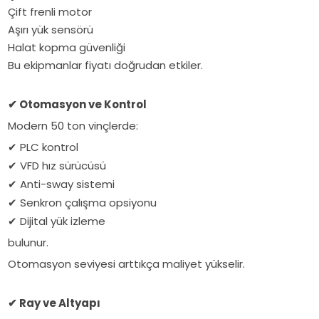
Çift frenli motor
Aşırı yük sensörü
Halat kopma güvenliği
Bu ekipmanlar fiyatı doğrudan etkiler.
Otomasyon ve Kontrol
✔
Modern 50 ton vinçlerde:
PLC kontrol
✔
VFD hız sürücüsü
✔
Anti-sway sistemi
✔
Senkron çalışma opsiyonu
✔
Dijital yük izleme
✔
bulunur.
Otomasyon seviyesi arttıkça maliyet yükselir.
Ray ve Altyapı
✔