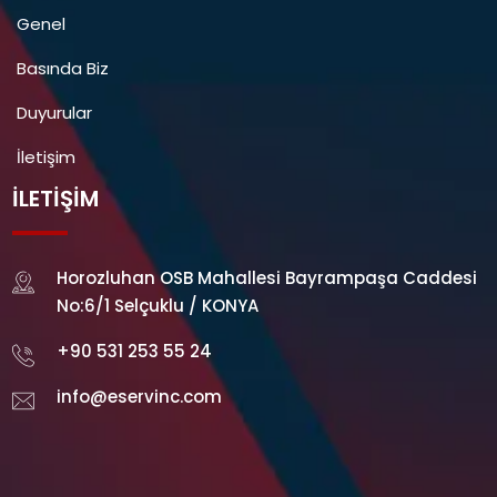
Genel
Basında Biz
Duyurular
İletişim
İLETIŞIM
Horozluhan OSB Mahallesi Bayrampaşa Caddesi
No:6/1 Selçuklu / KONYA
+90 531 253 55 24
info@eservinc.com