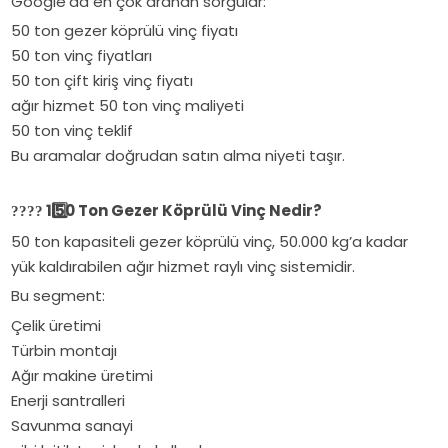
Google’da en çok aranan sorgular:
statik
kullanım
50 ton gezer köprülü vinç fiyatı
analiz,
alanları.
50 ton vinç fiyatları
güçlendirme,
50 ton çift kiriş vinç fiyatı
vinç
ağır hizmet 50 ton vinç maliyeti
yolu
50 ton vinç teklif
ve
Bu aramalar doğrudan satın alma niyeti taşır.
montaj
sürecini
Eser
1️
50 Ton Gezer Köprülü Vinç Nedir?
????
Vinç
50 ton kapasiteli gezer köprülü vinç, 50.000 kg’a kadar
uzmanlığıyla
yük kaldırabilen ağır hizmet raylı vinç sistemidir.
detaylı
Bu segment:
inceleyin.
Çelik üretimi
Türbin montajı
Ağır makine üretimi
Enerji santralleri
Savunma sanayi