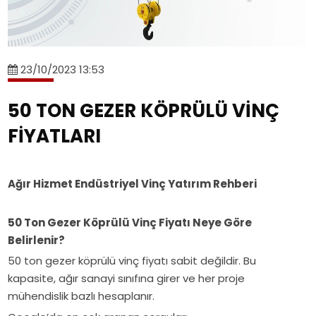
gezer
ton
hizmet
kiriş,
alanları.
köprülü
ve
çift
çift
[+]Tavan
vinç,
50
kiriş
kiriş
vinç
endüstriyel
ton
sistemler
ve
nedir?
23/10/2023 13:53
vinç
portal
ve
proses
Tek
sistemleri,
vinç
Eser
tavan
kiriş,
50 TON GEZER KÖPRÜLÜ VİNÇ
vinç
maliyetlerini
Vinç
vinç
çift
projelendirme,
FİYATLARI
etkileyen
mühendislik
sistemleri
kiriş
Eser
faktörler
çözümleri
teknik
ve
Vinç[+]Mevcut
ve
özellikleri,
proses
fabrikanıza
Ağır Hizmet Endüstriyel Vinç Yatırım Rehberi
Eser
çalışma
tavan
sonradan
Vinç
sınıfları
vinç
tavan
çözümleri.
50 Ton Gezer Köprülü Vinç Fiyatı Neye Göre
ve
sistemleri
vinci
Belirlenir?
kullanım
teknik
kurulabilir
alanları.
özellikleri,
50 ton gezer köprülü vinç fiyatı sabit değildir. Bu
mi?
çalışma
kapasite, ağır sanayi sınıfına girer ve her proje
Yapısal
sınıfları
mühendislik bazlı hesaplanır.
uygunluk,
ve