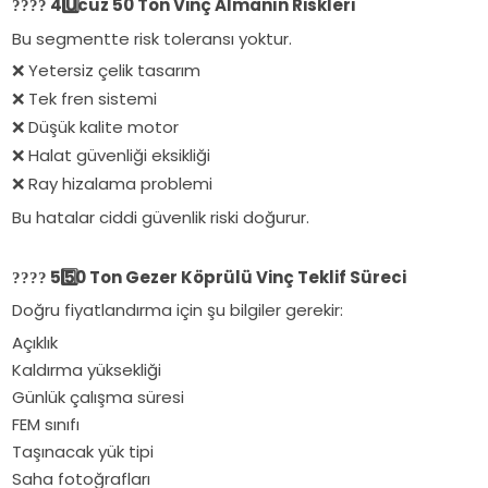
4️
Ucuz 50 Ton Vinç Almanın Riskleri
????
Bu segmentte risk toleransı yoktur.
Yetersiz çelik tasarım
❌
Tek fren sistemi
❌
Düşük kalite motor
❌
Halat güvenliği eksikliği
❌
Ray hizalama problemi
❌
Bu hatalar ciddi güvenlik riski doğurur.
5️
50 Ton Gezer Köprülü Vinç Teklif Süreci
????
Doğru fiyatlandırma için şu bilgiler gerekir:
Açıklık
Kaldırma yüksekliği
Günlük çalışma süresi
FEM sınıfı
Taşınacak yük tipi
Saha fotoğrafları