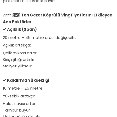
gibi kritik tesislerde kullanılır.
2️
50 Ton Gezer Köprülü Vinç Fiyatlarını Etkileyen
????
Ana Faktörler
Açıklık (Span)
✔
20 metre – 45 metre arası değişebilir.
Açıklık arttıkça:
Çelik miktarı artar
Kiriş rijitliği artırılır
Maliyet yükselir
Kaldırma Yüksekliği
✔
10 metre – 25 metre
Yükseklik arttıkça:
Halat sayısı artar
Tambur büyür
Motor gücü yükselir