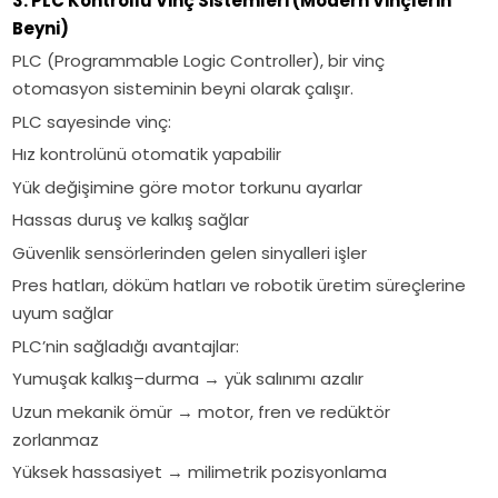
3. PLC Kontrollü Vinç Sistemleri (Modern Vinçlerin
Beyni)
PLC (Programmable Logic Controller), bir vinç
otomasyon sisteminin beyni olarak çalışır.
PLC sayesinde vinç:
Hız kontrolünü otomatik yapabilir
Yük değişimine göre motor torkunu ayarlar
Hassas duruş ve kalkış sağlar
Güvenlik sensörlerinden gelen sinyalleri işler
Pres hatları, döküm hatları ve robotik üretim süreçlerine
uyum sağlar
PLC’nin sağladığı avantajlar:
Yumuşak kalkış–durma → yük salınımı azalır
Uzun mekanik ömür → motor, fren ve redüktör
zorlanmaz
Yüksek hassasiyet → milimetrik pozisyonlama