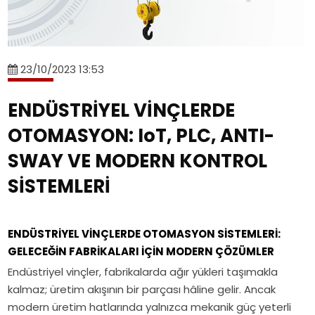
gezer
ton
hizmet
kiriş,
alanları.
köprülü
ve
çift
çift
[+]Tavan
vinç,
50
kiriş
kiriş
vinç
endüstriyel
ton
sistemler
ve
nedir?
23/10/2023 13:53
vinç
portal
ve
proses
Tek
sistemleri,
vinç
Eser
tavan
kiriş,
ENDÜSTRİYEL VİNÇLERDE
vinç
maliyetlerini
Vinç
vinç
çift
projelendirme,
OTOMASYON: IoT, PLC, ANTI-
etkileyen
mühendislik
sistemleri
kiriş
Eser
faktörler
çözümleri
teknik
ve
SWAY VE MODERN KONTROL
Vinç[+]Mevcut
ve
özellikleri,
proses
fabrikanıza
SİSTEMLERİ
Eser
çalışma
tavan
sonradan
Vinç
sınıfları
vinç
tavan
çözümleri.
ve
sistemleri
vinci
ENDÜSTRİYEL VİNÇLERDE OTOMASYON SİSTEMLERİ:
kullanım
teknik
kurulabilir
GELECEĞİN FABRİKALARI İÇİN MODERN ÇÖZÜMLER
alanları.
özellikleri,
mi?
Endüstriyel vinçler, fabrikalarda ağır yükleri taşımakla
çalışma
Yapısal
kalmaz; üretim akışının bir parçası hâline gelir. Ancak
sınıfları
uygunluk,
modern üretim hatlarında yalnızca mekanik güç yeterli
ve