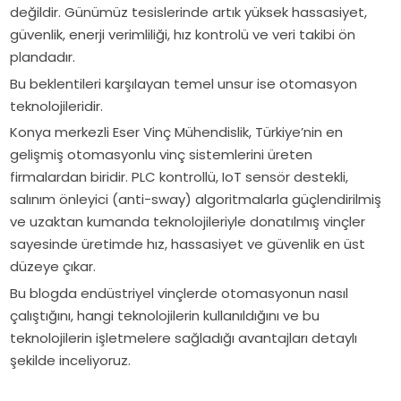
statik
değildir. Günümüz tesislerinde artık yüksek hassasiyet,
kullanım
analiz,
güvenlik, enerji verimliliği, hız kontrolü ve veri takibi ön
alanları.
güçlendirme,
plandadır.
vinç
Bu beklentileri karşılayan temel unsur ise otomasyon
yolu
teknolojileridir.
ve
Konya merkezli Eser Vinç Mühendislik, Türkiye’nin en
montaj
gelişmiş otomasyonlu vinç sistemlerini üreten
sürecini
firmalardan biridir. PLC kontrollü, IoT sensör destekli,
Eser
salınım önleyici (anti-sway) algoritmalarla güçlendirilmiş
Vinç
ve uzaktan kumanda teknolojileriyle donatılmış vinçler
uzmanlığıyla
sayesinde üretimde hız, hassasiyet ve güvenlik en üst
detaylı
düzeye çıkar.
inceleyin.
Bu blogda endüstriyel vinçlerde otomasyonun nasıl
çalıştığını, hangi teknolojilerin kullanıldığını ve bu
teknolojilerin işletmelere sağladığı avantajları detaylı
şekilde inceliyoruz.