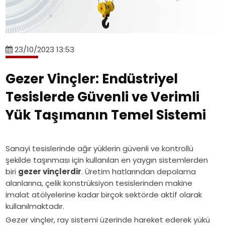
gezer
ton
hizmet
kiriş,
alanları.
köprülü
ve
çift
çift
[+]Tavan
vinç,
50
kiriş
kiriş
vinç
endüstriyel
ton
sistemler
ve
nedir?
23/10/2023 13:53
vinç
portal
ve
proses
Tek
sistemleri,
vinç
Eser
tavan
kiriş,
Gezer Vinçler: Endüstriyel
vinç
maliyetlerini
Vinç
vinç
çift
projelendirme,
Tesislerde Güvenli ve Verimli
etkileyen
mühendislik
sistemleri
kiriş
Eser
faktörler
çözümleri
teknik
ve
Yük Taşımanın Temel Sistemi
Vinç[+]Mevcut
ve
özellikleri,
proses
fabrikanıza
Eser
çalışma
tavan
sonradan
Vinç
sınıfları
vinç
Sanayi tesislerinde ağır yüklerin güvenli ve kontrollü
tavan
çözümleri.
ve
sistemleri
şekilde taşınması için kullanılan en yaygın sistemlerden
vinci
biri
gezer vinçlerdir
. Üretim hatlarından depolama
kullanım
teknik
kurulabilir
alanlarına, çelik konstrüksiyon tesislerinden makine
alanları.
özellikleri,
mi?
imalat atölyelerine kadar birçok sektörde aktif olarak
çalışma
Yapısal
kullanılmaktadır.
sınıfları
uygunluk,
Gezer vinçler, ray sistemi üzerinde hareket ederek yükü
ve