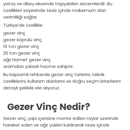
statik
yatay ve dikey eksende taşıyabilen sistemlerdir. Bu
kullanım
analiz,
özellikleri sayesinde tesis içinde maksimum alan
alanları.
güçlendirme,
verimliliği sağlar.
vinç
Türkiye’de özellikle:
yolu
gezer vinç
ve
gezer köprülü vinç
montaj
10 ton gezer vinç
20 ton gezer vinç
sürecini
ağır hizmet gezer vinç
Eser
aramaları yüksek hacme sahiptir.
Vinç
Bu kapsamlı rehberde gezer vinç türlerini, teknik
uzmanlığıyla
özelliklerini, kullanım alanlarını ve doğru seçim kriterlerini
detaylı
detaylı şekilde ele alıyoruz.
inceleyin.
Gezer Vinç Nedir?
Gezer vinç, yapı içerisine monte edilen raylar üzerinde
hareket eden ve ağır yükleri kaldırarak tesis içinde