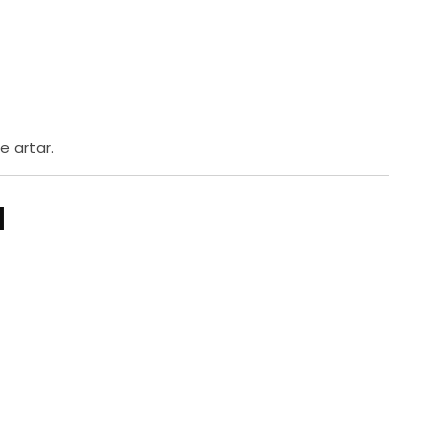
e artar.
ı