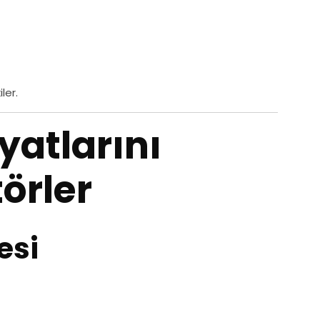
ler.
yatlarını
örler
esi