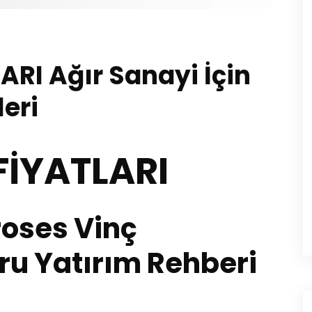
RI Ağır Sanayi İçin
leri
FİYATLARI
roses Vinç
ğru Yatırım Rehberi