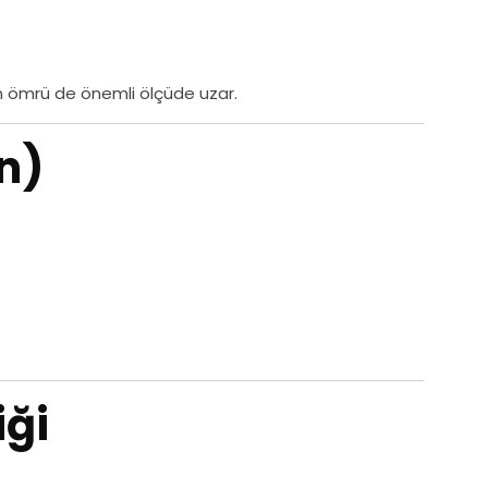
an ömrü de önemli ölçüde uzar.
n)
iği