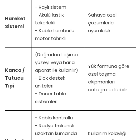
- Raylı sistem
- Akülü lastik
Sahaya özel
Hareket
tekerlekli
çözümlerle
Sistemi
- Kablo tamburlu
uyumluluk
motor tahrikli
(Doğrudan taşıma
yüzeyi veya harici
Yük formuna göre
Kanca /
aparat ile kullanılır)
özel taşıma
Tutucu
- Blok destek
ekipmanları
Tipi
üniteleri
entegre edilebilir
- Döner tabla
sistemleri
- Kablo kontrollü
- Radyo frekanslı
uzaktan kumanda
Kullanım kolaylığı