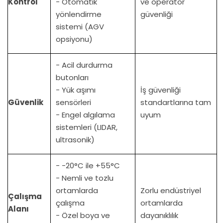
Kontrol
- Otomatik
ve operatör
yönlendirme
güvenliği
sistemi (AGV
opsiyonu)
- Acil durdurma
butonları
- Yük aşımı
İş güvenliği
Güvenlik
sensörleri
standartlarına tam
- Engel algılama
uyum
sistemleri (LIDAR,
ultrasonik)
- -20°C ile +55°C
- Nemli ve tozlu
ortamlarda
Zorlu endüstriyel
Çalışma
çalışma
ortamlarda
Alanı
- Özel boya ve
dayanıklılık