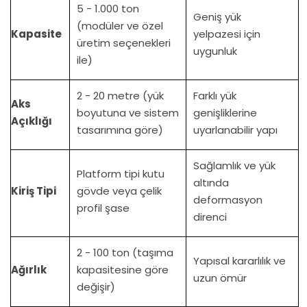
5 - 1.000 ton
Geniş yük
(modüler ve özel
Kapasite
yelpazesi için
üretim seçenekleri
uygunluk
ile)
2 - 20 metre (yük
Farklı yük
Aks
boyutuna ve sistem
genişliklerine
Açıklığı
tasarımına göre)
uyarlanabilir yapı
Sağlamlık ve yük
Platform tipi kutu
altında
Kiriş Tipi
gövde veya çelik
deformasyon
profil şase
direnci
2 - 100 ton (taşıma
Yapısal kararlılık ve
Ağırlık
kapasitesine göre
uzun ömür
değişir)