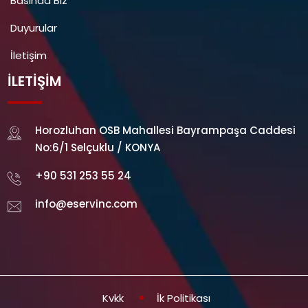
Basında Biz
Duyurular
İletişim
İLETIŞIM
Horozluhan OSB Mahallesi Bayrampaşa Caddesi
No:6/1 Selçuklu / KONYA
+90 531 253 55 24
info@eservinc.com
Kvkk
İk Politikası